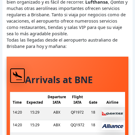
bien organizado y es fácil de recorrer.
Lufthansa
,
Qantas
y
muchas otras aerolíneas importantes ofrecen servicios
regulares a Brisbane. Tanto si viaja por negocios como de
vacaciones, el aeropuerto ofrece numerosos servicios
como restaurantes, tiendas y salas VIP para que su viaje
sea lo más agradable posible.
Todas las llegadas desde el aeropuerto australiano de
Brisbane para hoy y mañana:
Arrivals at BNE
Departure
Flight
Time
Expected
IATA
IATA
Gate
Airline
14:20
15:29
ABX
QF1972
18
14:20
15:29
ABX
QQ1972
18