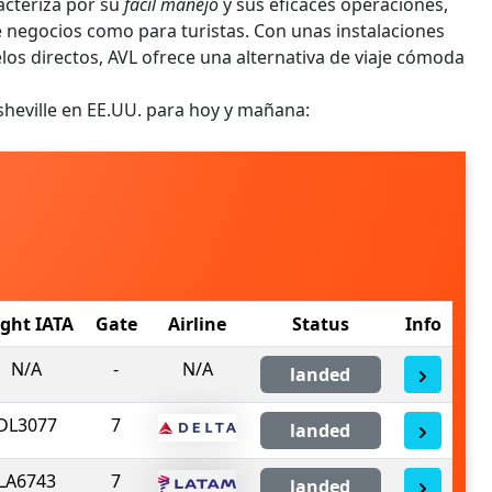
acteriza por su
fácil manejo
y sus eficaces operaciones,
de negocios como para turistas. Con unas instalaciones
os directos, AVL ofrece una alternativa de viaje cómoda
sheville en EE.UU. para hoy y mañana:
ight IATA
Gate
Airline
Status
Info
N/A
-
N/A
landed
DL3077
7
landed
LA6743
7
landed