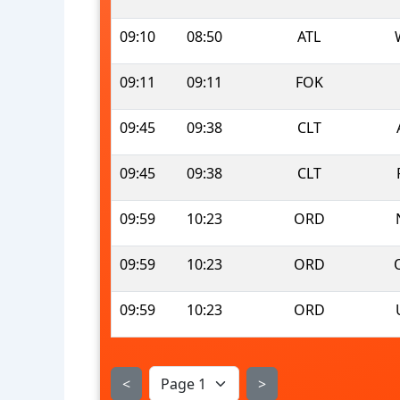
09:10
08:50
ATL
09:11
09:11
FOK
09:45
09:38
CLT
09:45
09:38
CLT
09:59
10:23
ORD
09:59
10:23
ORD
09:59
10:23
ORD
<
>