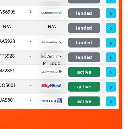
WS6905
7
landed
N/A
-
N/A
landed
AA5928
-
landed
PT5928
-
landed
NZ2881
-
active
OO5601
-
active
UA5601
-
active