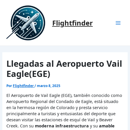
Ir
al
contenido
Flightfinder
Mai
Men
Llegadas al Aeropuerto Vail
Eagle(EGE)
Por
Flightfinder
/
marzo 8, 2025
El Aeropuerto de Vail Eagle (EGE), también conocido como
Aeropuerto Regional del Condado de Eagle, está situado
en la hermosa región de Colorado y presta servicio
principalmente a turistas y entusiastas del deporte que
desean visitar las estaciones de esquí de Vail y Beaver
Creek. Con su
moderna infraestructura
y su
amable