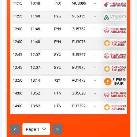
11:15
10:48
PKX
MU8099
-
11:55
11:40
PVG
9C6315
-
12:00
11:48
FYN
3U5762
-
12:00
11:48
FYN
EU3076
-
12:45
12:07
GYU
3U5567
-
12:45
12:07
GYU
EU1975
-
13:50
13:14
XIY
AQ1473
-
14:00
13:52
HTN
3U5620
-
14:00
13:52
HTN
EU2292
-
<
>