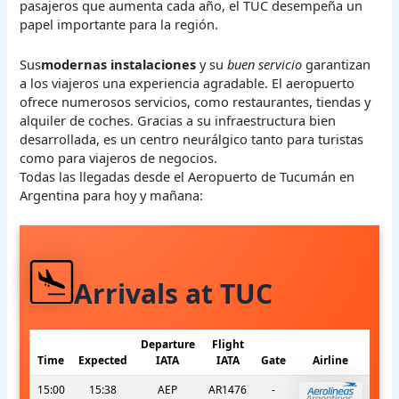
pasajeros que aumenta cada año, el TUC desempeña un
papel importante para la región.
Sus
modernas instalaciones
y su
buen servicio
garantizan
a los viajeros una experiencia agradable. El aeropuerto
ofrece numerosos servicios, como restaurantes, tiendas y
alquiler de coches. Gracias a su infraestructura bien
desarrollada, es un centro neurálgico tanto para turistas
como para viajeros de negocios.
Todas las llegadas desde el Aeropuerto de Tucumán en
Argentina para hoy y mañana:
Arrivals at TUC
Departure
Flight
Time
Expected
IATA
IATA
Gate
Airline
15:00
15:38
AEP
AR1476
-