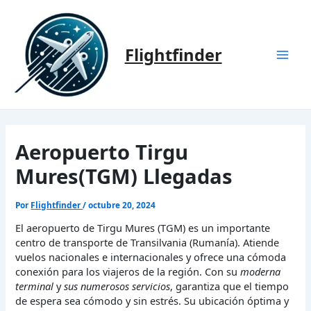
Ir
al
contenido
Flightfinder
Mai
Men
Aeropuerto Tirgu
Mures(TGM) Llegadas
Por
Flightfinder
/
octubre 20, 2024
El aeropuerto de Tirgu Mures (TGM) es un importante
centro de transporte de Transilvania (Rumanía). Atiende
vuelos nacionales e internacionales y ofrece una cómoda
conexión para los viajeros de la región. Con su
moderna
terminal
y
sus numerosos servicios
, garantiza que el tiempo
de espera sea cómodo y sin estrés. Su ubicación óptima y