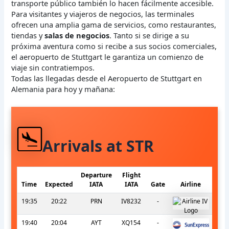
transporte público también lo hacen fácilmente accesible.
Para visitantes y viajeros de negocios, las terminales
ofrecen una amplia gama de servicios, como restaurantes,
tiendas y
salas de negocios
. Tanto si se dirige a su
próxima aventura como si recibe a sus socios comerciales,
el aeropuerto de Stuttgart le garantiza un comienzo de
viaje sin contratiempos.
Todas las llegadas desde el Aeropuerto de Stuttgart en
Alemania para hoy y mañana:
Arrivals at STR
Departure
Flight
Time
Expected
IATA
IATA
Gate
Airline
19:35
20:22
PRN
IV8232
-
19:40
20:04
AYT
XQ154
-