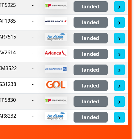
TP5925
-
landed
AF1985
-
landed
AR7515
-
landed
AV2614
-
landed
CM3522
-
landed
G31238
-
landed
TP5830
-
landed
AR8232
-
landed