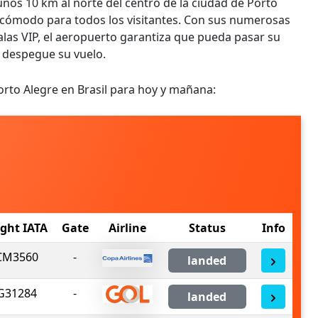
 unos 10 km al norte del centro de la ciudad de Porto
 y cómodo para todos los visitantes. Con sus numerosas
alas VIP, el aeropuerto garantiza que pueda pasar su
 despegue su vuelo.
orto Alegre en Brasil para hoy y mañana:
ight IATA
Gate
Airline
Status
Info
CM3560
-
landed
G31284
-
landed