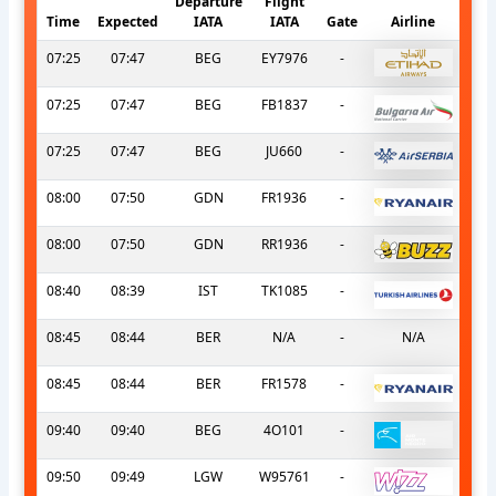
Departure
Flight
Time
Expected
IATA
IATA
Gate
Airline
07:25
07:47
BEG
EY7976
-
07:25
07:47
BEG
FB1837
-
07:25
07:47
BEG
JU660
-
08:00
07:50
GDN
FR1936
-
08:00
07:50
GDN
RR1936
-
08:40
08:39
IST
TK1085
-
08:45
08:44
BER
N/A
-
N/A
08:45
08:44
BER
FR1578
-
09:40
09:40
BEG
4O101
-
09:50
09:49
LGW
W95761
-