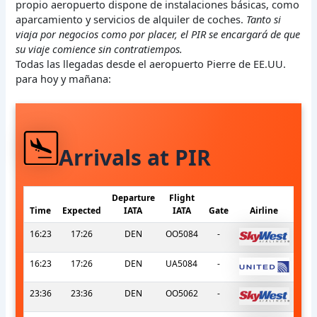
propio aeropuerto dispone de instalaciones básicas, como
aparcamiento y servicios de alquiler de coches.
Tanto si
viaja por negocios como por placer, el PIR se encargará de que
su viaje comience sin contratiempos.
Todas las llegadas desde el aeropuerto Pierre de EE.UU.
para hoy y mañana:
Arrivals at PIR
Departure
Flight
Time
Expected
IATA
IATA
Gate
Airline
16:23
17:26
DEN
OO5084
-
16:23
17:26
DEN
UA5084
-
23:36
23:36
DEN
OO5062
-