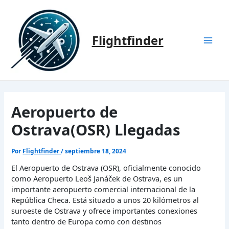
Ir
al
contenido
Flightfinder
Mai
Men
Aeropuerto de
Ostrava(OSR) Llegadas
Por
Flightfinder
/
septiembre 18, 2024
El Aeropuerto de Ostrava (OSR), oficialmente conocido
como Aeropuerto Leoš Janáček de Ostrava, es un
importante aeropuerto comercial internacional de la
República Checa. Está situado a unos 20 kilómetros al
suroeste de Ostrava y ofrece importantes conexiones
tanto dentro de Europa como con destinos