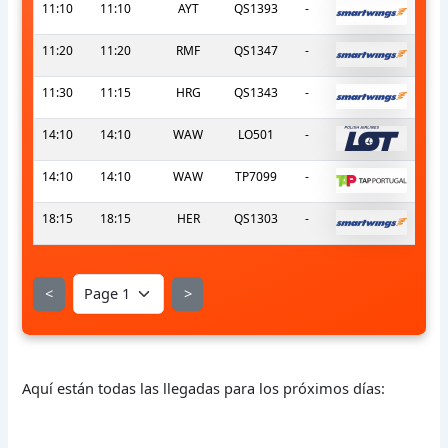
11:10
11:10
AYT
QS1393
-
11:20
11:20
RMF
QS1347
-
11:30
11:15
HRG
QS1343
-
14:10
14:10
WAW
LO501
-
14:10
14:10
WAW
TP7099
-
18:15
18:15
HER
QS1303
-
<
>
Aquí están todas las llegadas para los próximos días: