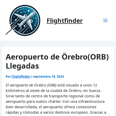
Ir
al
contenido
Flightfinder
Mai
Men
Aeropuerto de Örebro(ORB)
Llegadas
Por
Flightfinder
/
septiembre 18, 2024
El aeropuerto de Örebro (ORB)
está situado a unos 12
kilómetros al oeste de la ciudad de Örebro, en Suecia.
Sirve tanto de centro de transporte regional como de
aeropuerto para vuelos chárter. Con una infraestructura
bien desarrollada, el aeropuerto ofrece conexiones
rápidas y cómodas a varios destinos europeos. Gracias a