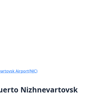
vartovsk Airport(NJC)
puerto Nizhnevartovsk