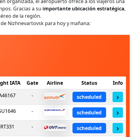
en organizada, el aeropuerto ofrece a los viajeros una
empos. Gracias a su
importante ubicación estratégica
,
éreo de la región.
o de Nizhnevartovsk para hoy y mañana:
ight IATA
Gate
Airline
Status
Info
A46167
-
scheduled
SU1646
-
scheduled
RT331
-
scheduled