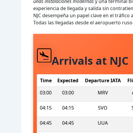
unas instalaciones modernas
y una terminal bi
experiencia de llegada y salida sin contrati
NJC desempeña un papel clave en el tráfico a
Todas las llegadas desde el aeropuerto rus
Arrivals at NJC
Time
Expected
Departure IATA
Fl
03:00
03:00
MRV
04:15
04:15
SVO
04:45
04:45
UUA