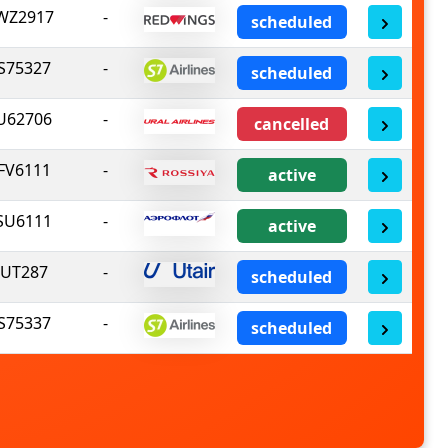
WZ2917
-
scheduled
S75327
-
scheduled
U62706
-
cancelled
FV6111
-
active
SU6111
-
active
UT287
-
scheduled
S75337
-
scheduled