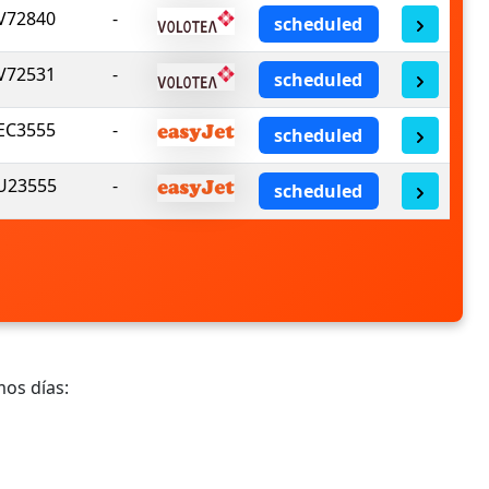
V72840
-
scheduled
V72531
-
scheduled
EC3555
-
scheduled
U23555
-
scheduled
mos días: