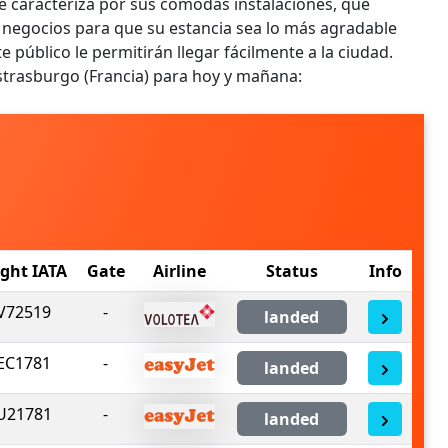
 se caracteriza por sus cómodas instalaciones, que
e negocios para que su estancia sea lo más agradable
 público le permitirán llegar fácilmente a la ciudad.
strasburgo (Francia) para hoy y mañana:
ight IATA
Gate
Airline
Status
Info
V72519
-
landed
EC1781
-
landed
U21781
-
landed