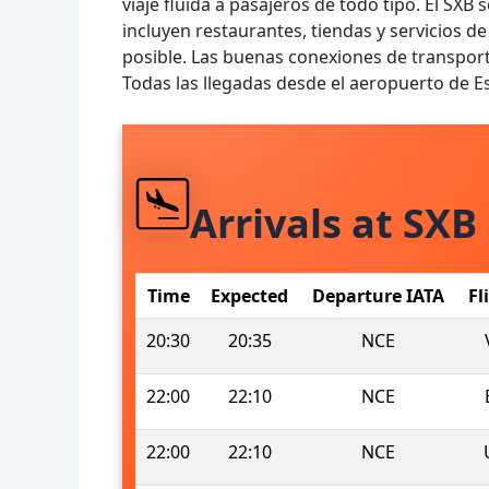
viaje fluida a pasajeros de todo tipo. El SXB
incluyen restaurantes, tiendas y servicios d
posible. Las buenas conexiones de transporte
Todas las llegadas desde el aeropuerto de E
Arrivals at SXB
Time
Expected
Departure IATA
Fl
20:30
20:35
NCE
22:00
22:10
NCE
22:00
22:10
NCE