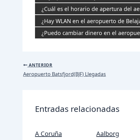
¿Cuál es el horario de apertura del a
¿Hay WLAN en el aeropuerto de Belaj
¿Puedo cambiar dinero en el aeropue
Navegación
ANTERIOR
de
Aeropuerto Batsfjord(BJF) Llegadas
entradas
Entradas relacionadas
A Coruña
Aalborg