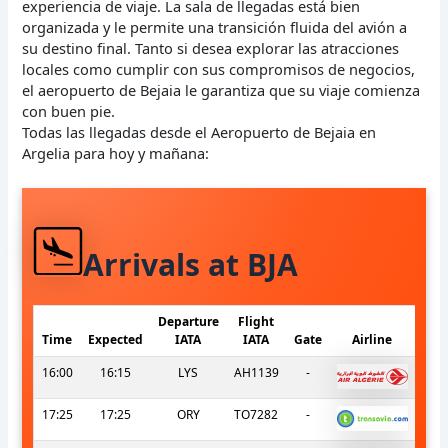
experiencia de viaje. La sala de llegadas está bien
organizada y le permite una transición fluida del avión a
su destino final. Tanto si desea explorar las atracciones
locales como cumplir con sus compromisos de negocios,
el aeropuerto de Bejaia le garantiza que su viaje comienza
con buen pie.
Todas las llegadas desde el Aeropuerto de Bejaia en
Argelia para hoy y mañana:
Arrivals at BJA
Departure
Flight
Time
Expected
IATA
IATA
Gate
Airline
16:00
16:15
LYS
AH1139
-
17:25
17:25
ORY
TO7282
-