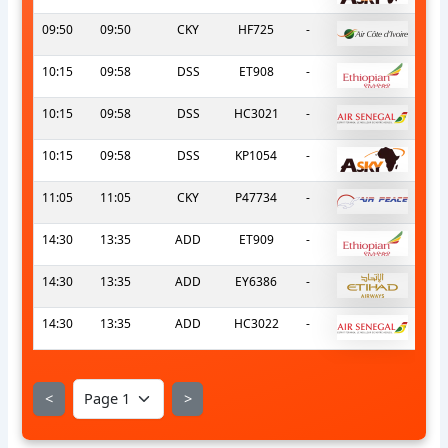
09:50
09:50
CKY
HF725
-
10:15
09:58
DSS
ET908
-
10:15
09:58
DSS
HC3021
-
10:15
09:58
DSS
KP1054
-
11:05
11:05
CKY
P47734
-
14:30
13:35
ADD
ET909
-
14:30
13:35
ADD
EY6386
-
14:30
13:35
ADD
HC3022
-
<
>