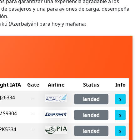
s para garantizar una experiencia agradable a los
s de pasajeros y una para aviones de carga, desempeña
ión.
Bakú (Azerbaiyán) para hoy y mañana:
ight IATA
Gate
Airline
Status
Info
J26334
-
landed
MS9304
-
landed
PK5334
-
landed