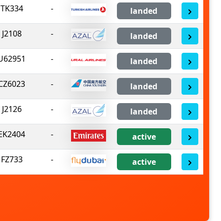
TK334
-
landed
J2108
-
landed
U62951
-
landed
CZ6023
-
landed
J2126
-
landed
EK2404
-
active
FZ733
-
active