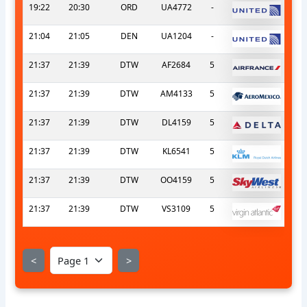
19:22
20:30
ORD
UA4772
-
21:04
21:05
DEN
UA1204
-
21:37
21:39
DTW
AF2684
5
21:37
21:39
DTW
AM4133
5
21:37
21:39
DTW
DL4159
5
21:37
21:39
DTW
KL6541
5
21:37
21:39
DTW
OO4159
5
21:37
21:39
DTW
VS3109
5
<
>