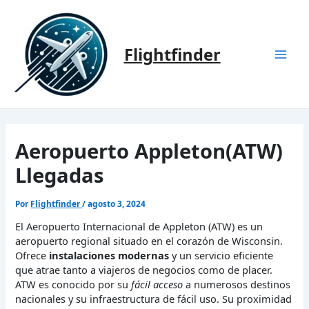
Ir
al
contenido
Flightfinder
Mai
Men
Aeropuerto Appleton(ATW)
Llegadas
Por
Flightfinder
/
agosto 3, 2024
El Aeropuerto Internacional de Appleton (ATW) es un
aeropuerto regional situado en el corazón de Wisconsin.
Ofrece
instalaciones modernas
y un servicio eficiente
que atrae tanto a viajeros de negocios como de placer.
ATW es conocido por su
fácil acceso
a numerosos destinos
nacionales y su infraestructura de fácil uso. Su proximidad