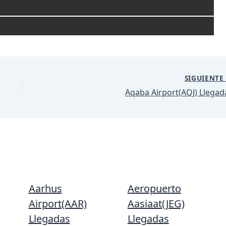
SIGUIENT
Aqaba Airport(AQJ) Llegad
Aarhus
Aeropuerto
Airport(AAR)
Aasiaat(JEG)
Llegadas
Llegadas