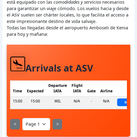
está equipado con las
comodidades y servicios
necesarios
para garantizar un viaje cómodo. Los vuelos hacia y desde
el ASV suelen ser chárter locales, lo que facilita el acceso a
este impresionante destino de vida salvaje.
Todas las llegadas desde el aeropuerto Amboseli de Kenia
para hoy y mañana:
Arrivals at ASV
Departure
Flight
Time
Expected
IATA
IATA
Gate
Airline
Stat
15:00
15:00
WIL
N/A
-
N/A
sched
<
>