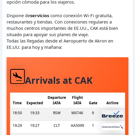
opción cómoda para los viajeros.
Dispone de
servicios
como conexión Wi-Fi gratuita,
restaurantes y tiendas. Con conexiones regulares a
muchos centros importantes de EE.UU., CAK está bien
situado para apoyar sus planes de viaje.
Todas las llegadas desde el Aeropuerto de Akron en
EE.UU. para hoy y mañana:
Arrivals at CAK
Departure
Flight
Time
Expected
IATA
IATA
Gate
Airline
18:50
19:33
RSW
MX746
9
19:29
19:27
CLT
AA5099
1