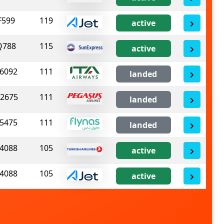
F599
119
active
Q788
115
active
6092
111
landed
2675
111
landed
5475
111
landed
4088
105
active
4088
105
active