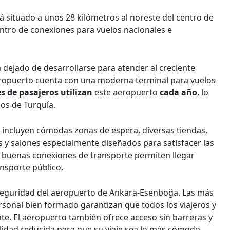
 situado a unos 28 kilómetros al noreste del centro de
entro de conexiones para vuelos nacionales e
dejado de desarrollarse para atender al creciente
aeropuerto cuenta con una moderna terminal para vuelos
s de pasajeros utilizan
este aeropuerto
cada año
, lo
dos de Turquía.
 incluyen cómodas zonas de espera, diversas tiendas,
s y salones especialmente diseñados para satisfacer las
s buenas conexiones de transporte permiten llegar
ansporte público.
e seguridad del aeropuerto de Ankara-Esenboğa. Las más
sonal bien formado garantizan que todos los viajeros y
e. El aeropuerto también ofrece acceso sin barreras y
lidad reducida para que su viaje sea lo más cómodo