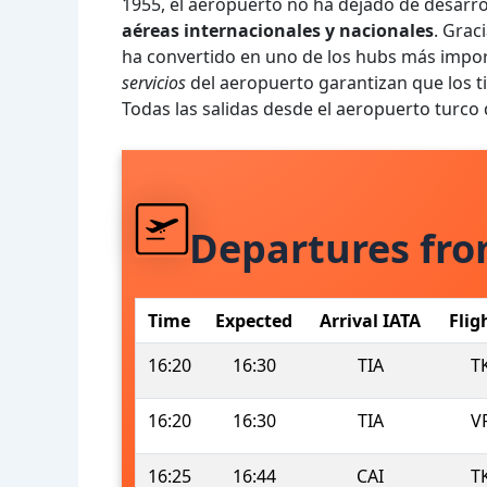
1955, el aeropuerto no ha dejado de desarro
aéreas internacionales y nacionales
. Grac
ha convertido en uno de los hubs más impor
servicios
del aeropuerto garantizan que los 
Todas las salidas desde el aeropuerto turc
Departures fro
Time
Expected
Arrival IATA
Flig
16:20
16:30
TIA
T
16:20
16:30
TIA
V
16:25
16:44
CAI
T