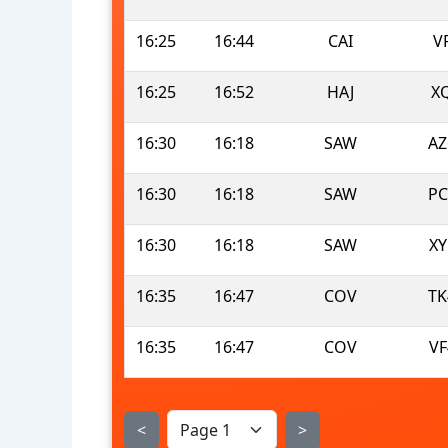
16:25
16:44
CAI
V
16:25
16:52
HAJ
X
16:30
16:18
SAW
AZ
16:30
16:18
SAW
PC
16:30
16:18
SAW
XY
16:35
16:47
COV
TK
16:35
16:47
COV
VF
<
>