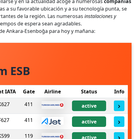
llarse y en la actualidad acoge a numerosas
compañías
ias a su favorable ubicación y a su tecnología punta, se
tantes de la región. Las numerosas
instalaciones y
tiempos de espera sean agradables.
o de Ankara-Esenboğa para hoy y mañana:
m ESB
ht IATA
Gate
Airline
Status
Info
K627
411
active
F627
411
active
K599
119
active