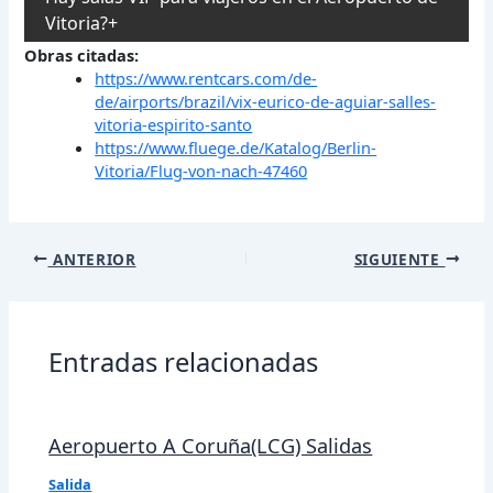
Vitoria?
Obras citadas:
https://www.rentcars.com/de-
de/airports/brazil/vix-eurico-de-aguiar-salles-
vitoria-espirito-santo
https://www.fluege.de/Katalog/Berlin-
Vitoria/Flug-von-nach-47460
Navegación
ANTERIOR
SIGUIENTE
de
entradas
Entradas relacionadas
Aeropuerto A Coruña(LCG) Salidas
Salida