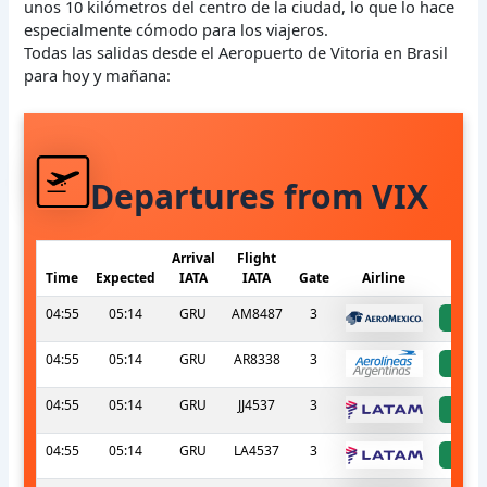
unos 10 kilómetros del centro de la ciudad, lo que lo hace
especialmente cómodo para los viajeros.
Todas las salidas desde el Aeropuerto de Vitoria en Brasil
para hoy y mañana:
Departures from VIX
Arrival
Flight
Time
Expected
IATA
IATA
Gate
Airline
S
04:55
05:14
GRU
AM8487
3
a
04:55
05:14
GRU
AR8338
3
a
04:55
05:14
GRU
JJ4537
3
a
04:55
05:14
GRU
LA4537
3
a