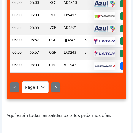
05:00
05:00
REC
AD4310
-
a
05:00
05:00
REC
TP5417
-
a
05:55
05:55
VCP
AD4921
-
a
06:00
05:57
CGH
JJ3243
5
a
06:00
05:57
CGH
LA3243
5
a
06:00
06:00
GRU
AF1942
-
sc
<
>
Aquí están todas las salidas para los próximos días: