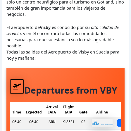
sólo un centro neurálgico para el turismo en Gotland, sino
también de gran importancia para los viajeros de
negocios.
El aeropuerto de
Visby
es conocido por su
alta calidad de
servicio
, y en él encontrará todas las comodidades
necesarias para que su estancia sea lo más agradable
posible.
Todas las salidas del Aeropuerto de Visby en Suecia para
hoy y mañana:
Departures from VBY
Arrival
Flight
Time
Expected
IATA
IATA
Gate
Airline
S
06:40
06:40
ARN
KL8531
02
sch