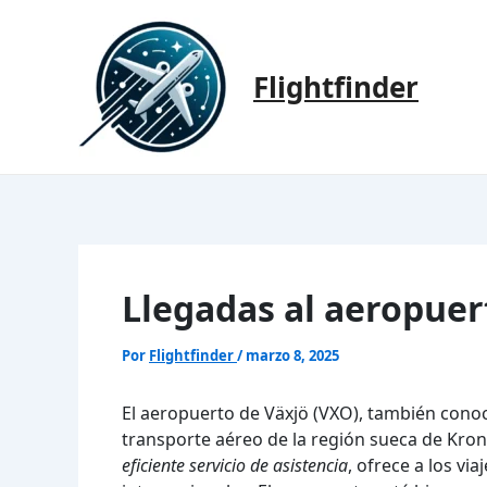
Ir
al
contenido
Flightfinder
Llegadas al aeropuer
Por
Flightfinder
/
marzo 8, 2025
El aeropuerto de Växjö (VXO), también cono
transporte aéreo de la región sueca de Kro
eficiente servicio de asistencia
, ofrece a los v