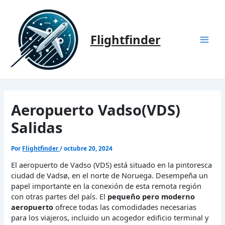
Ir
al
contenido
Flightfinder
Mai
Men
Aeropuerto Vadso(VDS)
Salidas
Por
Flightfinder
/
octubre 20, 2024
El aeropuerto de Vadso (VDS) está situado en la pintoresca
ciudad de Vadsø, en el norte de Noruega. Desempeña un
papel importante en la conexión de esta remota región
con otras partes del país. El
pequeño pero moderno
aeropuerto
ofrece todas las comodidades necesarias
para los viajeros, incluido un acogedor edificio terminal y