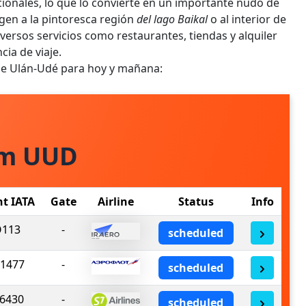
ionales, lo que lo convierte en un importante nudo de
igen a la pintoresca región
del lago Baikal
o al interior de
versos servicios como restaurantes, tiendas y alquiler
ia de viaje.
 de Ulán-Udé para hoy y mañana:
om UUD
ht IATA
Gate
Airline
Status
Info
O113
-
scheduled
1477
-
scheduled
6430
-
scheduled