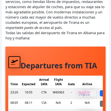
servicios, como tiendas libres de impuestos, restaurantes
y estaciones de alquiler de coches, para que su viaje sea lo
más agradable posible. Con modernas instalaciones y un
número cada vez mayor de vuelos directos a muchas
ciudades europeas, el aeropuerto de Tirana es un
importante punto de acceso
al país.
Todas las salidas del Aeropuerto de Tirana en Albania para
hoy y mañana:
Departures from TIA
Arrival
Flight
Time
Expected
IATA
IATA
Gate
Airline
S
23:20
10:55
CTA
W45063
-
sch
08:05
08:11
CIA
N/A
2
N/A
l