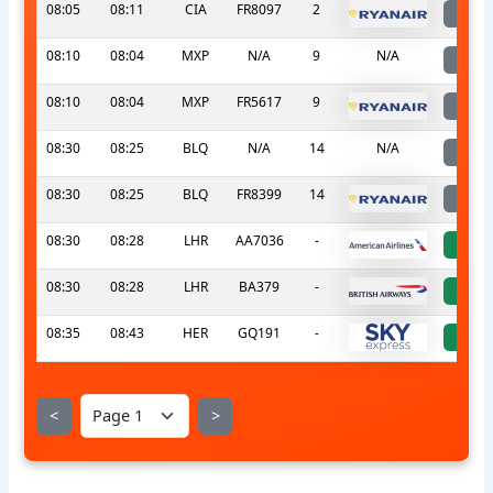
08:05
08:11
CIA
FR8097
2
l
08:10
08:04
MXP
N/A
9
N/A
l
08:10
08:04
MXP
FR5617
9
l
08:30
08:25
BLQ
N/A
14
N/A
l
08:30
08:25
BLQ
FR8399
14
l
08:30
08:28
LHR
AA7036
-
a
08:30
08:28
LHR
BA379
-
a
08:35
08:43
HER
GQ191
-
a
<
>