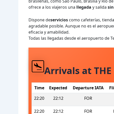
brasileñas, como São Paulo, Brasilia y Río d
ofrece a los viajeros una
llegada
y salida
si
Dispone de
servicios
como cafeterías, tienda
agradable posible. Aunque no es el aeropuer
eficacia y amabilidad.
Todas las llegadas desde el aeropuerto de T
Arrivals at THE
Time
Expected
Departure IATA
Fl
22:20
22:12
FOR
22:20
22:12
FOR