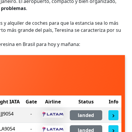
e Janeiro. El aeropuerto, compacto y bien organizado,
n problemas
.
s y alquiler de coches para que la estancia sea lo más
to más grande del país, Teresina se caracteriza por su
eresina en Brasil para hoy y mañana:
ight IATA
Gate
Airline
Status
Info
JJ9054
-
landed
LA9054
-
landed