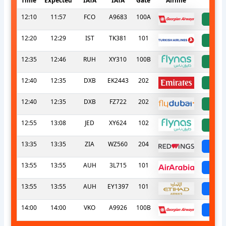
Time
Expected
IATA
IATA
Gate
Airline
S
12:10
11:57
FCO
A9683
100A
a
12:20
12:29
IST
TK381
101
a
12:35
12:46
RUH
XY310
100B
a
12:40
12:35
DXB
EK2443
202
a
12:40
12:35
DXB
FZ722
202
a
12:55
13:08
JED
XY624
102
a
13:35
13:35
ZIA
WZ560
204
sch
13:55
13:55
AUH
3L715
101
sch
13:55
13:55
AUH
EY1397
101
sch
14:00
14:00
VKO
A9926
100B
sch