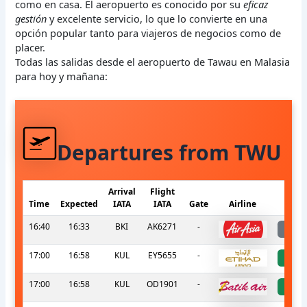
como en casa. El aeropuerto es conocido por su
eficaz
gestión
y excelente servicio, lo que lo convierte en una
opción popular tanto para viajeros de negocios como de
placer.
Todas las salidas desde el aeropuerto de Tawau en Malasia
para hoy y mañana:
Departures from TWU
Arrival
Flight
Time
Expected
IATA
IATA
Gate
Airline
S
16:40
16:33
BKI
AK6271
-
l
17:00
16:58
KUL
EY5655
-
a
17:00
16:58
KUL
OD1901
-
a