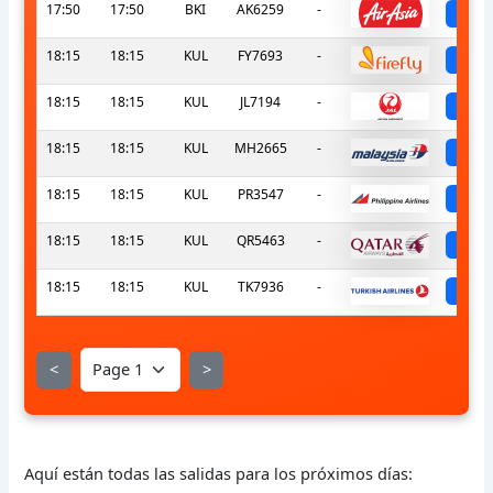
17:50
17:50
BKI
AK6259
-
sc
18:15
18:15
KUL
FY7693
-
sc
18:15
18:15
KUL
JL7194
-
sc
18:15
18:15
KUL
MH2665
-
sc
18:15
18:15
KUL
PR3547
-
sc
18:15
18:15
KUL
QR5463
-
sc
18:15
18:15
KUL
TK7936
-
sc
<
>
Aquí están todas las salidas para los próximos días: