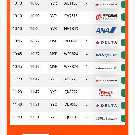
10:10
10:00
YVR
AC1103
-
a
10:10
10:00
YVR
CA7518
-
a
10:10
10:00
YVR
NH6843
-
a
10:45
10:37
MSP
DL6890
4
a
10:45
10:37
MSP
WR3824
4
a
10:45
10:37
MSP
WS3824
4
a
11:20
11:47
YXE
AC8222
-
a
11:20
11:47
YXE
QK8222
-
a
11:40
11:51
YYC
DL7005
5
a
11:40
11:51
YYC
FJ6081
5
a