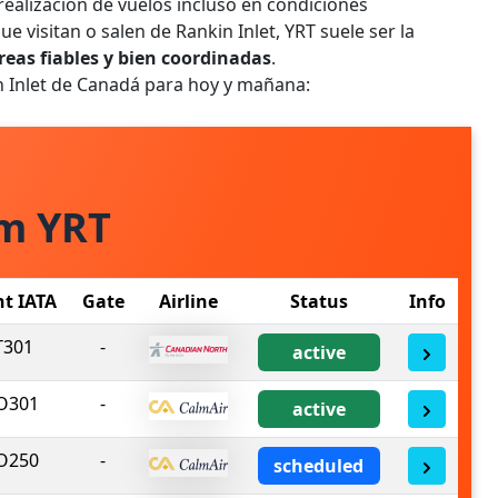
 realización de vuelos incluso en condiciones
e visitan o salen de Rankin Inlet, YRT suele ser la
eas fiables y bien coordinadas
.
n Inlet de Canadá para hoy y mañana:
om YRT
ht IATA
Gate
Airline
Status
Info
T301
-
active
O301
-
active
O250
-
scheduled