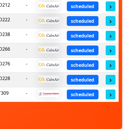
O212
-
scheduled
O222
-
scheduled
O238
-
scheduled
O266
-
scheduled
O276
-
scheduled
O228
-
scheduled
T309
-
scheduled