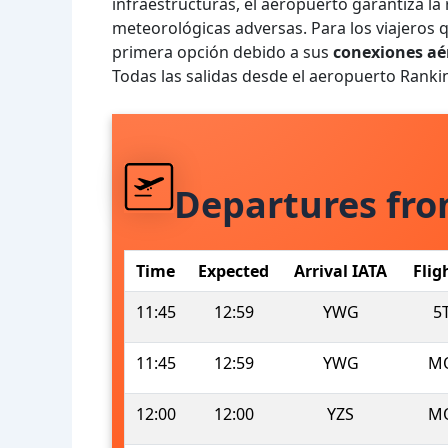
infraestructuras, el aeropuerto garantiza la
meteorológicas adversas. Para los viajeros qu
primera opción debido a sus
conexiones aér
Todas las salidas desde el aeropuerto Ranki
Departures fr
Time
Expected
Arrival IATA
Flig
11:45
12:59
YWG
5
11:45
12:59
YWG
M
12:00
12:00
YZS
M