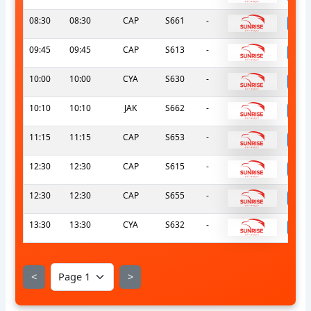
08:30
08:30
CAP
S661
-
s
09:45
09:45
CAP
S613
-
s
10:00
10:00
CYA
S630
-
s
10:10
10:10
JAK
S662
-
s
11:15
11:15
CAP
S653
-
s
12:30
12:30
CAP
S615
-
s
12:30
12:30
CAP
S655
-
s
13:30
13:30
CYA
S632
-
s
<
>