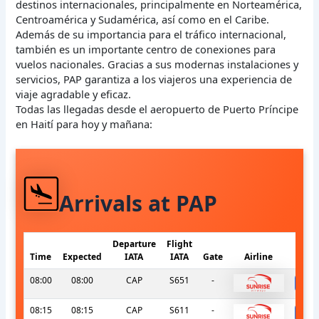
destinos internacionales, principalmente en Norteamérica,
Centroamérica y Sudamérica, así como en el Caribe.
Además de su importancia para el tráfico internacional,
también es un importante centro de conexiones para
vuelos nacionales. Gracias a sus modernas instalaciones y
servicios, PAP garantiza a los viajeros una experiencia de
viaje agradable y eficaz.
Todas las llegadas desde el aeropuerto de Puerto Príncipe
en Haití para hoy y mañana:
Arrivals at PAP
Departure
Flight
Time
Expected
IATA
IATA
Gate
Airline
08:00
08:00
CAP
S651
-
s
08:15
08:15
CAP
S611
-
s