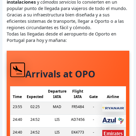
instalaciones
y
cómodos servicios
lo convierten en un
popular punto de llegada para viajeros de todo el mundo.
Gracias a su infraestructura bien diseñada y a sus
eficientes sistemas de transporte, llegar a Oporto o a las
regiones circundantes es fácil y cómodo.
Todas las llegadas desde el aeropuerto de Oporto en
Portugal para hoy y mañana:
Arrivals at OPO
Departure
Flight
Time
Expected
IATA
IATA
Gate
Airline
23:55
02:25
MAD
FR5484
-
24:40
24:52
LIS
AD7456
-
24:40
24:52
LIS
EK4773
-