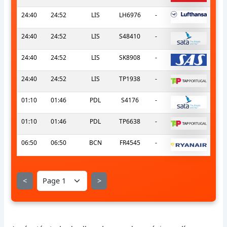
24:40
24:52
LIS
LH6976
-
24:40
24:52
LIS
S48410
-
24:40
24:52
LIS
SK8908
-
24:40
24:52
LIS
TP1938
-
01:10
01:46
PDL
S4176
-
01:10
01:46
PDL
TP6638
-
06:50
06:50
BCN
FR4545
-
<
>