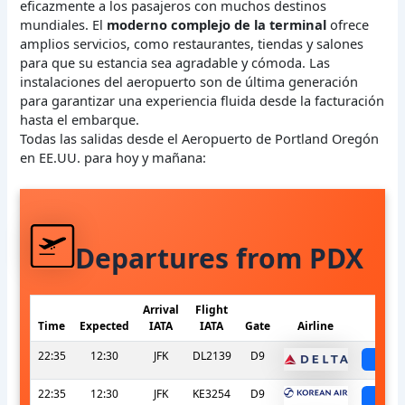
eficazmente a los pasajeros con muchos destinos
mundiales. El
moderno complejo de la terminal
ofrece
amplios servicios, como restaurantes, tiendas y salones
para que su estancia sea agradable y cómoda. Las
instalaciones del aeropuerto son de última generación
para garantizar una experiencia fluida desde la facturación
hasta el embarque.
Todas las salidas desde el Aeropuerto de Portland Oregón
en EE.UU. para hoy y mañana:
Departures from PDX
Arrival
Flight
Time
Expected
IATA
IATA
Gate
Airline
S
22:35
12:30
JFK
DL2139
D9
sch
22:35
12:30
JFK
KE3254
D9
sch