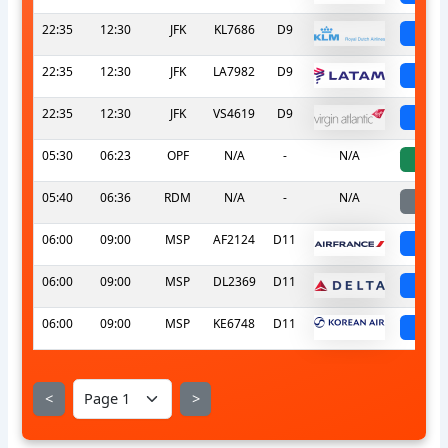
22:35
12:30
JFK
KL7686
D9
sch
22:35
12:30
JFK
LA7982
D9
sch
22:35
12:30
JFK
VS4619
D9
sch
05:30
06:23
OPF
N/A
-
N/A
a
05:40
06:36
RDM
N/A
-
N/A
la
06:00
09:00
MSP
AF2124
D11
sch
06:00
09:00
MSP
DL2369
D11
sch
06:00
09:00
MSP
KE6748
D11
sch
<
>