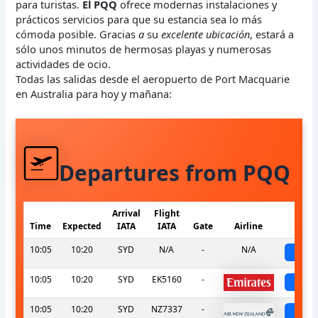
para turistas.
El PQQ
ofrece modernas instalaciones y
prácticos servicios para que su estancia sea lo más
cómoda posible. Gracias
a
su
excelente ubicación
, estará a
sólo unos minutos de hermosas playas y numerosas
actividades de ocio.
Todas las salidas desde el aeropuerto de Port Macquarie
en Australia para hoy y mañana:
Departures from PQQ
Arrival
Flight
Time
Expected
IATA
IATA
Gate
Airline
S
10:05
10:20
SYD
N/A
-
N/A
sch
10:05
10:20
SYD
EK5160
-
sch
10:05
10:20
SYD
NZ7337
-
sch