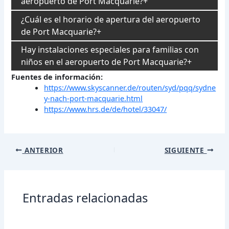
aeropuerto de Port Macquarie?
¿Cuál es el horario de apertura del aeropuerto
de Port Macquarie?
Hay instalaciones especiales para familias con
niños en el aeropuerto de Port Macquarie?
Fuentes de información:
https://www.skyscanner.de/routen/syd/pqq/sydne
y-nach-port-macquarie.html
https://www.hrs.de/de/hotel/33047/
Navegación
ANTERIOR
SIGUIENTE
de
entradas
Entradas relacionadas