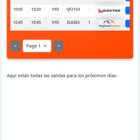
10:05
10:20
SYD
QF2163
-
sch
10:45
10:45
SYD
ZL6363
1
sch
<
>
Aquí están todas las salidas para los próximos días: