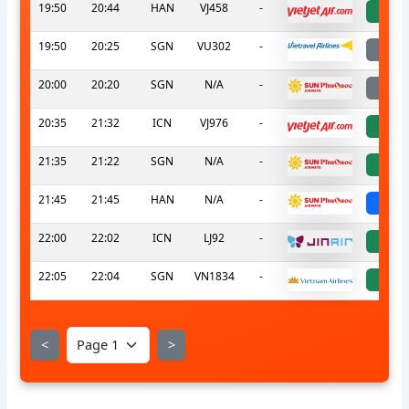
19:50
20:44
HAN
VJ458
-
a
19:50
20:25
SGN
VU302
-
l
20:00
20:20
SGN
N/A
-
l
20:35
21:32
ICN
VJ976
-
a
21:35
21:22
SGN
N/A
-
a
21:45
21:45
HAN
N/A
-
sch
22:00
22:02
ICN
LJ92
-
a
22:05
22:04
SGN
VN1834
-
a
<
>