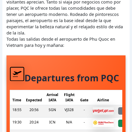
visitantes aprecian. Tanto si viaja por negocios como por
placer, PQC le ofrece todas las comodidades que debe
tener un aeropuerto moderno. Rodeado de pintorescos
paisajes, el aeropuerto es la base ideal desde la que
experimentar la belleza natural y el relajado estilo de vida
de la isla.
Todas las salidas desde el aeropuerto de Phu Quoc en
Vietnam para hoy y mañana:
Departures from PQC
Arrival
Flight
Time
Expected
IATA
IATA
Gate
Airline
S
18:55
20:56
SGN
VJ328
-
l
19:30
20:24
ICN
N/A
-
a