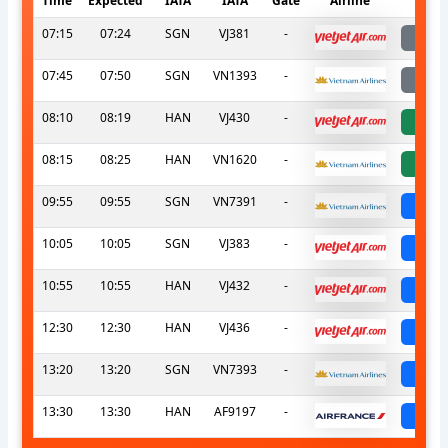
Time
Expected
IATA
IATA
Gate
Airline
S
07:15
07:24
SGN
VJ381
-
l
07:45
07:50
SGN
VN1393
-
l
08:10
08:19
HAN
VJ430
-
a
08:15
08:25
HAN
VN1620
-
a
09:55
09:55
SGN
VN7391
-
sch
10:05
10:05
SGN
VJ383
-
sch
10:55
10:55
HAN
VJ432
-
sch
12:30
12:30
HAN
VJ436
-
sch
13:20
13:20
SGN
VN7393
-
sch
13:30
13:30
HAN
AF9197
-
sch