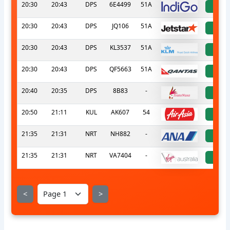
20:30
20:43
DPS
6E4499
51A
a
20:30
20:43
DPS
JQ106
51A
a
20:30
20:43
DPS
KL3537
51A
a
20:30
20:43
DPS
QF5663
51A
a
20:40
20:35
DPS
8B83
-
a
20:50
21:11
KUL
AK607
54
a
21:35
21:31
NRT
NH882
-
a
21:35
21:31
NRT
VA7404
-
a
<
>