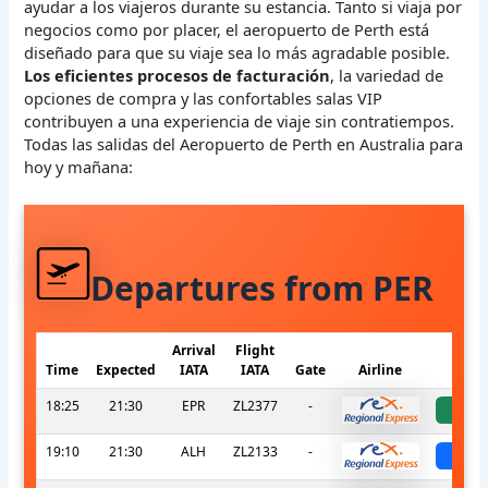
ayudar a los viajeros durante su estancia. Tanto si viaja por
negocios como por placer, el aeropuerto de Perth está
diseñado para que su viaje sea lo más agradable posible.
Los eficientes procesos de facturación
, la variedad de
opciones de compra y las confortables salas VIP
contribuyen a una experiencia de viaje sin contratiempos.
Todas las salidas del Aeropuerto de Perth en Australia para
hoy y mañana:
Departures from PER
Arrival
Flight
Time
Expected
IATA
IATA
Gate
Airline
S
18:25
21:30
EPR
ZL2377
-
a
19:10
21:30
ALH
ZL2133
-
sch