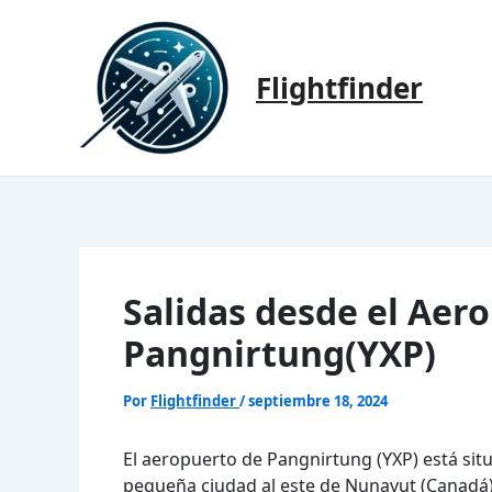
Ir
al
contenido
Flightfinder
Salidas desde el Aer
Pangnirtung(YXP)
Por
Flightfinder
/
septiembre 18, 2024
El aeropuerto de Pangnirtung (YXP) está si
pequeña ciudad al este de Nunavut (Canadá).