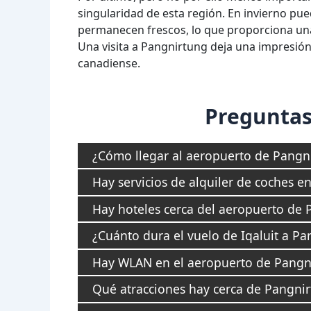
singularidad de esta región. En invierno pu
permanecen frescos, lo que proporciona unas
Una visita a Pangnirtung deja una impresión
canadiense.
Preguntas
¿Cómo llegar al aeropuerto de Pangni
Hay servicios de alquiler de coches e
Hay hoteles cerca del aeropuerto de 
¿Cuánto dura el vuelo de Iqaluit a P
Hay WLAN en el aeropuerto de Pangn
Qué atracciones hay cerca de Pangni