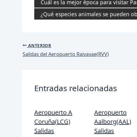
Cuál es la mejor época para visitar P
¿Qué especies animales se pueden ob
Navegación
ANTERIOR
de
Salidas del Aeropuerto Raivavae(RVV)
entradas
Entradas relacionadas
Aeropuerto A
Aeropuerto
Coruña(LCG)
Aalborg(AAL)
Salidas
Salidas