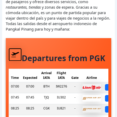
de pasajeros y ofrece diversos servicios, como
restaurantes, tiendas
y zonas de espera. Gracias a su
cómoda ubicación, es un punto de partida popular para
viajar dentro del país y para viajes de negocios a la región.
Todas las salidas desde el aeropuerto indonesio de
Pangkal Pinang para hoy y mañana:
Departures from PGK
Arrival
Flight
Time
Expected
IATA
IATA
Gate
Airline
S
07:00
07:00
BTH
IW2276
-
sch
07:45
07:45
TJQ
IU302
-
sch
08:25
08:25
CGK
IU821
-
sch