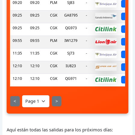
09:20
09:20
PLM
SJ83
-
sch
09:25
09:25
CGK
GA8795
-
sch
09:25
09:25
CGK
QG973
-
sch
09:55
09:55
PLM
IW1279
-
sch
11:35
11:35
CGK
SJ73
-
sch
12:10
12:10
CGK
IU823
-
sch
12:10
12:10
CGK
QG971
-
sch
<
>
Aquí están todas las salidas para los próximos días: