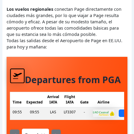
Los vuelos regionales
conectan Page directamente con
ciudades más grandes, por lo que viajar a Page resulta
cómodo y eficaz. A pesar de su modesto tamaño, el
aeropuerto ofrece todas las comodidades básicas para
que su estancia sea lo más cómoda posible.
Todas las salidas desde el Aeropuerto de Page en EE.UU.
para hoy y mañana:
Departures from PGA
Arrival
Flight
Time
Expected
IATA
IATA
Gate
Airline
St
09:55
09:55
LAS
LF3307
-
sch