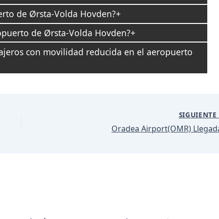
uerto de Ørsta-Volda Hovden?
opuerto de Ørsta-Volda Hovden?
sajeros con movilidad reducida en el aeropuerto
SIGUIENT
Oradea Airport(OMR) Llegad