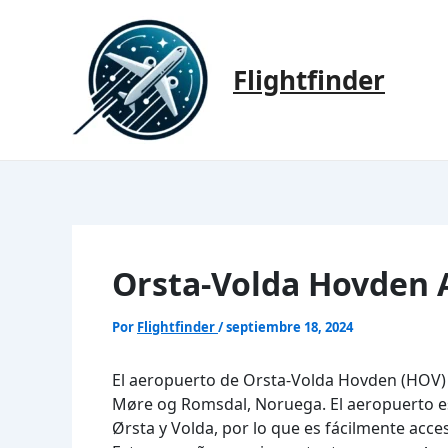
Ir
al
contenido
Flightfinder
Orsta-Volda Hovden 
Por
Flightfinder
/
septiembre 18, 2024
El aeropuerto de Orsta-Volda Hovden (HOV) 
Møre og Romsdal, Noruega. El aeropuerto es
Ørsta y Volda, por lo que es fácilmente acce