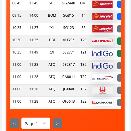
08:45
13:45
SHL
SG2448
D41
sch
09:15
14:00
BOM
SG815
14
sch
10:25
11:27
IXL
SG123
35
l
10:30
11:25
BBI
AI1795
T29
a
10:35
11:49
RDP
6E2771
T21
a
11:00
11:28
ATQ
6E2317
T32
l
11:00
11:28
ATQ
BA8011
T32
l
11:00
11:28
ATQ
JL9048
T32
l
11:00
11:28
ATQ
QF5643
T32
l
<
>