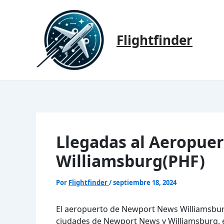
Ir
al
contenido
Flightfinder
Llegadas al Aeropue
Williamsburg(PHF)
Por
Flightfinder
/
septiembre 18, 2024
El aeropuerto de Newport News Williamsburg
ciudades de Newport News y Williamsburg, e