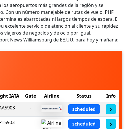
 los aeropuertos más grandes de la región y se
 uso. Con un número manejable de rutas de vuelo, PHF
n terminales abarrotadas ni largos tiempos de espera. El
excelente servicio de atención al cliente y su rapidez
s viajeros de negocios y de ocio por igual.
wport News Williamsburg de EE.UU. para hoy y mañana:
ight IATA
Gate
Airline
Status
Info
AA5903
-
scheduled
PT5903
-
scheduled