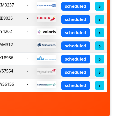
CM3237
-
scheduled
IB9035
-
scheduled
Y4262
-
scheduled
AM312
-
scheduled
KL8986
-
scheduled
VS7554
-
scheduled
WS6156
-
scheduled