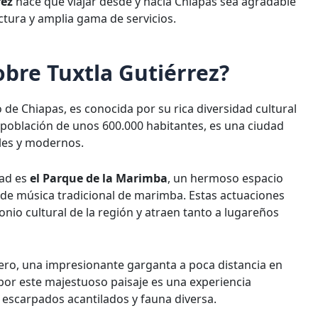
rez
hace que viajar desde y hacia Chiapas sea agradable
ctura y amplia gama de servicios.
obre Tuxtla Gutiérrez?
 de Chiapas, es conocida por su rica diversidad cultural
 población de unos 600.000 habitantes, es una ciudad
les y modernos.
dad es
el Parque de la Marimba
, un hermoso espacio
de música tradicional de marimba. Estas actuaciones
nio cultural de la región y atraen tanto a lugareños
ero, una impresionante garganta a poca distancia en
por este majestuoso paisaje es una experiencia
e escarpados acantilados y fauna diversa.