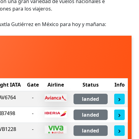
 Con una gran variedad de vuelos nacionales e
nes para los viajeros.
uxtla Gutiérrez en México para hoy y mañana:
ight IATA
Gate
Airline
Status
Info
AV6764
-
landed
IB7498
-
landed
VB1228
-
landed