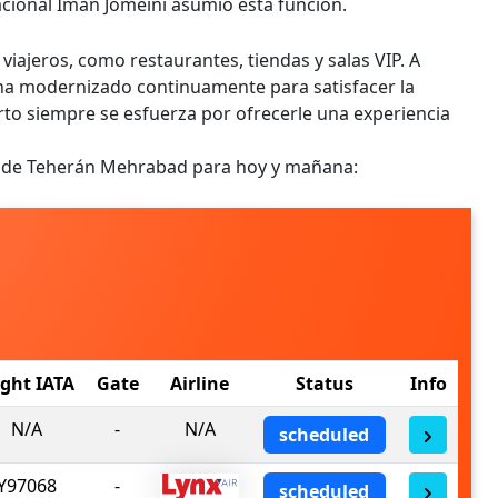
acional Imán Jomeini asumió esta función.
viajeros, como restaurantes, tiendas y salas VIP. A
e ha modernizado continuamente para satisfacer la
to siempre se esfuerza por ofrecerle una experiencia
ní de Teherán Mehrabad para hoy y mañana:
ight IATA
Gate
Airline
Status
Info
N/A
-
N/A
scheduled
Y97068
-
scheduled