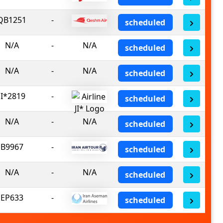
QB1251
-
scheduled
N/A
-
N/A
scheduled
N/A
-
N/A
scheduled
JI*2819
-
scheduled
N/A
-
N/A
scheduled
B9967
-
scheduled
N/A
-
N/A
scheduled
EP633
-
scheduled