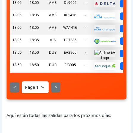
18:05
18:05
AMS
DL9696
-
sc
18:05
18:05
AMS
KL1416
-
sc
18:05
18:05
AMS
WA1416
-
sc
18:35
18:35
AJA
TO7386
-
sc
18:50
18:50
DUB
EA3905
-
sc
18:50
18:50
DUB
EI3905
-
sc
<
>
Aquí están todas las salidas para los próximos días: