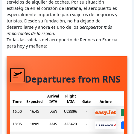
servicios de alquiler de coches. Por su situación
estratégica en el corazón de Bretaña, el aeropuerto es
especialmente importante para viajeros de negocios y
turistas. Desde su fundación, no ha dejado de
desarrollarse y ahora es uno de los
aeropuertos más
importantes de la región
.
Todas las salidas del aeropuerto de Rennes en Francia
para hoy y mañana:
Departures from RNS
Arrival
Flight
Time
Expected
IATA
IATA
Gate
Airline
S
16:50
16:45
LGW
U28396
-
a
18:05
18:05
AMS
AF8420
-
sc